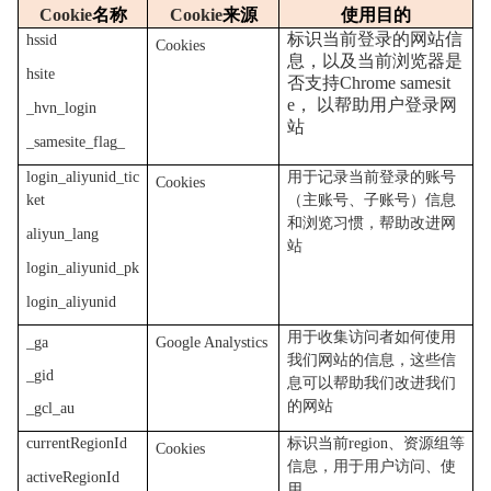
Cookie
名称
Cookie
来源
使用目的
标识当前登录的网站信
hssid
Cookies
息，以及当前浏览器是
hsite
否支持Chrome samesit
e，
以帮助用户登录网
_hvn_login
站
_samesite_flag_
login_aliyunid_tic
用于记录当前登录的账号
Cookies
ket
（主账号、子账号）信息
和浏览习惯，帮助改进网
aliyun_lang
站
login_aliyunid_pk
login_aliyunid
用于收集访问者如何使用
_ga
Google Analystics
我们网站的信息，这些信
_gid
息可以帮助我们改进我们
的网站
_gcl_au
currentRegionId
标识当前region、资源组等
Cookies
信息，用于用户访问、使
activeRegionId
用