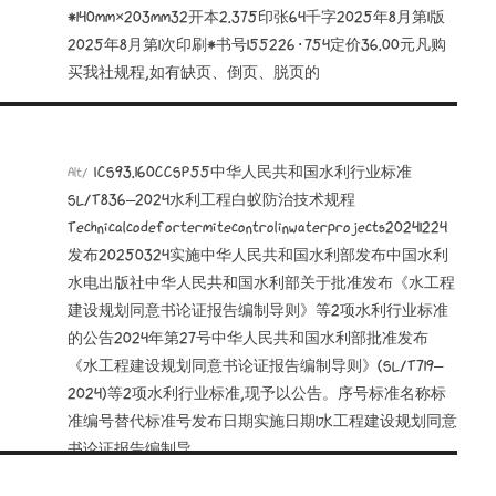
*140mm×203mm32开本2.375印张64千字2025年8月第1版
2025年8月第1次印刷*书号155226·754定价36.00元凡购
买我社规程,如有缺页、倒页、脱页的
ICS93.160CCSP55中华人民共和国水利行业标准
Alt/
SL/T836—2024水利工程白蚁防治技术规程
Technicalcodefortermitecontrolinwaterprojects20241224
发布20250324实施中华人民共和国水利部发布中国水利
水电出版社中华人民共和国水利部关于批准发布《水工程
建设规划同意书论证报告编制导则》等2项水利行业标准
的公告2024年第27号中华人民共和国水利部批准发布
《水工程建设规划同意书论证报告编制导则》(SL/T719—
2024)等2项水利行业标准,现予以公告。序号标准名称标
准编号替代标准号发布日期实施日期1水工程建设规划同意
书论证报告编制导