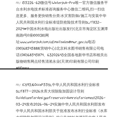
155226·621微信号:Waterpub-Pro唯一官方微信服务平
Alt/
台水利水电技术标准咨询服务中心微信二维码,扫一扫信
息更多、服务更快销售分类:水灾害防御/施工与安装中华
人民共和国水利行业标准堤防抢险技术导则SL/T832—
2024*中国水利水电出版社出版发行(北京市海淀区玉渊潭
南路1号D座100038)网
址:www.waterpub.com.cnEmail:sales@mwr.gov.cn电话:
(010)68545888(营销中心)北京科水图书销售有限公司电
话:(010)68545874、63202643全国各地新华书店和相关出
版物销售网点经售清淞永业(天津)印刷有限公司印刷
*140mm×
ICS93.160ccsP55SL中华人民共和国水利行业标准
Alt/
SLIT877一2026水库大坝除险加固设计导则
Guidelinesfordesignofreservoirdamreinforcement2026-
03-24发布2026-06-24实施中华人民共和国水利部发布
中华人民共和国水利部关于批准发布水利行业标准《水库