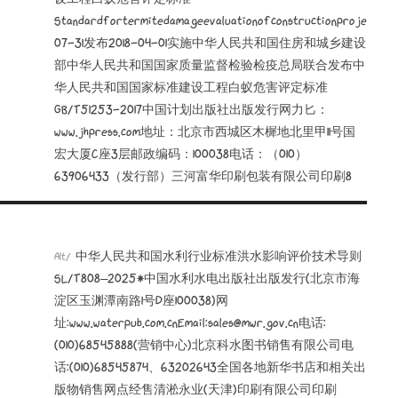
Standardfortermitedamageevaluationofconstructionproject201
07-31发布2018-04-01实施中华人民共和国住房和城乡建设
部中华人民共和国国家质量监督检验检疫总局联合发布中
华人民共和国国家标准建设工程白蚁危害评定标准
GB/T51253-2017中国计划出版社出版发行网力匕：
www.jhpress.com地址：北京市西城区木樨地北里甲11号国
宏大厦C座3层邮政编码：100038电话：（010）
63906433（发行部）三河富华印刷包装有限公司印刷8
中华人民共和国水利行业标准洪水影响评价技术导则
Alt/
SL/T808—2025*中国水利水电出版社出版发行(北京市海
淀区玉渊潭南路1号D座100038)网
址:www.waterpub.com.cnEmail:sales@mwr.gov.cn电话:
(010)68545888(营销中心)北京科水图书销售有限公司电
话:(010)68545874、63202643全国各地新华书店和相关出
版物销售网点经售清淞永业(天津)印刷有限公司印刷