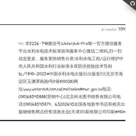
704
# results/
155226·748微信号:Waterpub-Pro唯一官方微信服务
Alt/
平台水利水电技术标准咨询服务中心微信二维码,扫一扫
信息更多、服务更快销售分类:水利水电工程/运行维护中
华人民共和国水利行业标准水库防洪抢险技术导则
SL/T840—2025*中国水利水电出版社出版发行(北京市海
淀区玉渊潭南路1号D座100038)网
址:www.waterpub.com.cnEmail:sales@mwr.gov.cn电话:
(010)68545888(营销中心)北京科水图书销售有限公司电
话:(010)68545874、63202643全国各地新华书店和相关出
版物销售网点经售清淞永业(天津)印刷有限公司印刷*140m