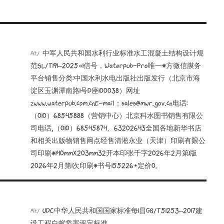
中军人民共和国水利行业标准水工混凝土结构设计规
Alt/
范SL/T191—2025«1信号，Waterpub-Pro唯一*方微信膜务
平台销售分类:中国水利水电出版社出版发行（北京市海
淀区玉渊潭南路1号D座100038）网址
zwww.waterpub.com.cnE-mail：sales@mwr.gov.cn电话:
（010）68545888（营销中心）北京科水图书销售有限公
司电话,（010）68545874、63202643全国各地新华书店
和相关出版物销售网点经售清淞永业（天津）印刷有限公
司印刷*140mmX203mm32开本印张千字2026年2月第1版
2026年2月第1次印刷*书号155226•定价0.
UDC中华人民共和国国家标准每1昌GB/T51253—2017建
Alt/
设工程白蚁危害评定标准