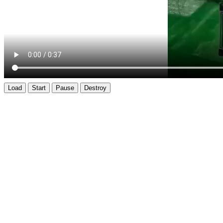
Load
Start
Pause
Destroy