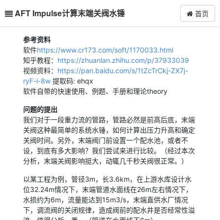
AFT Impulse计算末端关阀水锤
首页
参考资料
软件
https://www.cr173.com/soft/1170033.html
知乎教程：
https://zhuanlan.zhihu.com/p/37933039
视频资料：
https://pan.baidu.com/s/1tZcTrCkj-ZX7j-
ryF-i-8w
提取码: ehqx
软件自带的快速使用、例题、手册和理论theory
问题的提出
我们对于一段重力流的管路，管路必然是前高后底，末端
关阀这种最简单的系统水锤，如何计算出压力升高和确定
关阀时间。另外，末端阀门前设置一个配水池，或者不
设，到底有多大影响？我们尝试来进行比较。（经过本次
分析，末端关阀影响挺大，动辄几千秒关阀很正常。）
以某工程为例，管径3m，长3.6km，在上游水库设计水
位32.24m情况下，末端管道水面线在26m左右情况下，
水损约为6m，流量能达到15m3/s，末端直供水厂情况
下，调流阀的关闭规律，造成阀前的配水井是否经常性溢