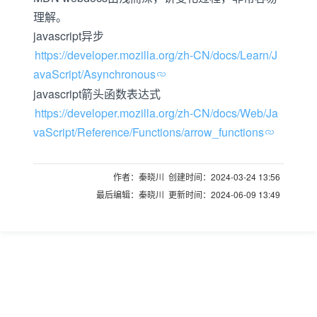
理解。
javascript异步
https://developer.mozilla.org/zh-CN/docs/Learn/J
avaScript/Asynchronous
javascript箭头函数表达式
https://developer.mozilla.org/zh-CN/docs/Web/Ja
vaScript/Reference/Functions/arrow_functions
作者：秦晓川 创建时间：2024-03-24 13:56
最后编辑：秦晓川 更新时间：2024-06-09 13:49