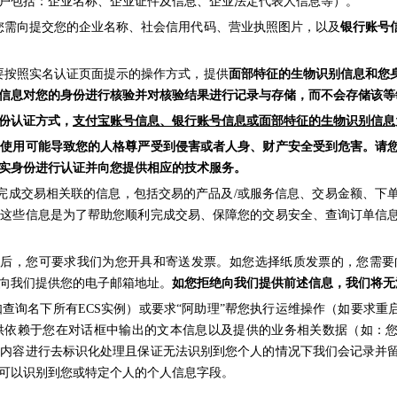
户包括：企业名称、企业证件及信息、企业法定代表人信息等）。
您需向提交您的企业名称、社会信用代码、营业执照图片，以及
银行账号
要按照实名认证页面提示的操作方式，提供
面部特征的生物识别信息和您
信息对您的身份进行核验并对核验结果进行记录与存储，而不会存储该等
份认证方式，
支付宝账号信息、银行账号信息或面部特征的生物识别信息
法使用可能导致您的人格尊严受到侵害或者人身、财产安全受到危害。请
实身份进行认证并向您提供相应的技术服务。
一些与完成交易相关联的信息，包括交易的产品及/或服务信息、交易金额、
集这些信息是为了帮助您顺利完成交易、保障您的交易安全、查询订单信
技术服务后，您可要求我们为您开具和寄送发票。如您选择纸质发票的，您
向我们提供您的电子邮箱地址。
如您拒绝向我们提供前述信息，我们将无
问题（如查询名下所有ECS实例）或要求“阿助理”帮您执行运维操作（如要
供依赖于您在对话框中输出的文本信息以及提供的业务相关数据（如：您
的内容进行去标识化处理且保证无法识别到您个人的情况下我们会记录并
可以识别到您或特定个人的个人信息字段。