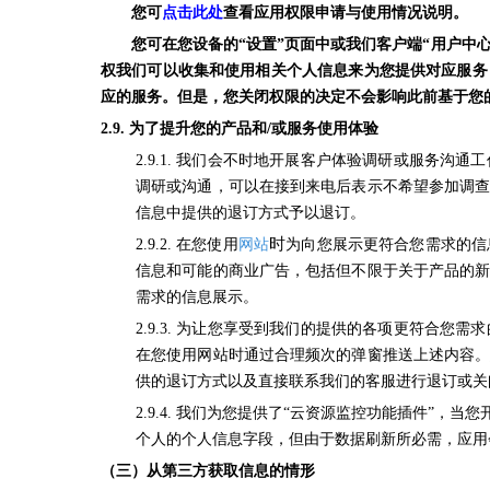
您可
点击此
处
查看应用权限申请与使用情况说明。
您可在您设备的“设置”页面中或我们客户端“用户中
权我们可以收集和使用相关个人信息来为您提供对应服务
应的服务。但是，您关闭权限的决定不会影响此前基于您
2.9.
为了提升您的产品和/或服务使用体验
2.9.1. 我们会不时地开展客户体验调研或服务
调研或沟通，可以在接到来电后表示不希望参加调
信息中提供的退订方式予以退订。
时
2.9.2.
在您使
用
网站
为向您展示更符合您需求的信
信息和可能的商业广告，
包括但不限于
关于产品的
需求的信息展示。
2.9.3. 为让您享受到我们的提供的各项更符合
在您使用网站时通过合理频次的弹窗推送上述内容
供的退订方式以及直接联系我们的客服进行退订或关
2.9.4. 我们为您提供了“云资源监控功能插件”，当
个人的个人信息字段，但由于数据刷新所必需，应用
（三）从第三方获取信息的情形