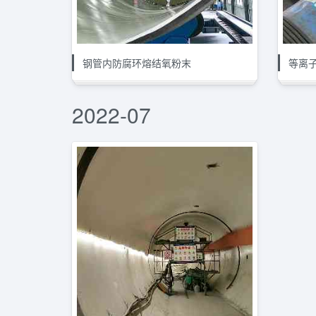
钢管内防腐环熔结氧粉末
等离
2022-07