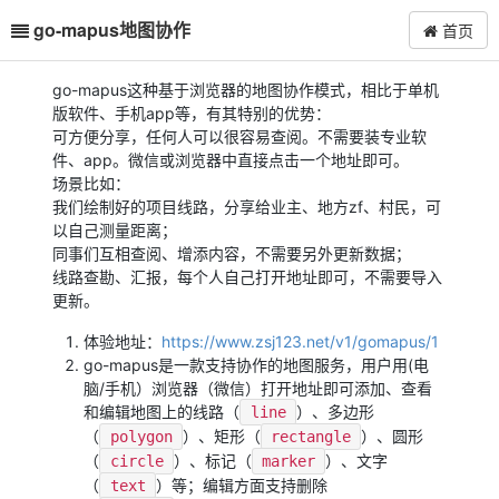
go-mapus地图协作
首页
go-mapus这种基于浏览器的地图协作模式，相比于单机
版软件、手机app等，有其特别的优势：
可方便分享，任何人可以很容易查阅。不需要装专业软
件、app。微信或浏览器中直接点击一个地址即可。
场景比如：
我们绘制好的项目线路，分享给业主、地方zf、村民，可
以自己测量距离；
同事们互相查阅、增添内容，不需要另外更新数据；
线路查勘、汇报，每个人自己打开地址即可，不需要导入
更新。
体验地址：
https://www.zsj123.net/v1/gomapus/1
go-mapus是一款支持协作的地图服务，用户用(电
脑/手机）浏览器（微信）打开地址即可添加、查看
和编辑地图上的线路（
）、多边形
line
（
）、矩形（
）、圆形
polygon
rectangle
（
）、标记（
）、文字
circle
marker
（
）等；编辑方面支持删除
text