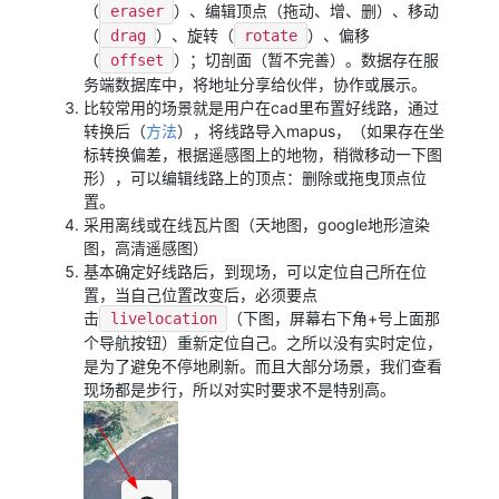
（
）、编辑顶点（拖动、增、删）、移动
eraser
（
）、旋转（
）、偏移
drag
rotate
（
）；切剖面（暂不完善）。数据存在服
offset
务端数据库中，将地址分享给伙伴，协作或展示。
比较常用的场景就是用户在cad里布置好线路，通过
转换后（
方法
），将线路导入mapus，（如果存在坐
标转换偏差，根据遥感图上的地物，稍微移动一下图
形），可以编辑线路上的顶点：删除或拖曳顶点位
置。
采用离线或在线瓦片图（天地图，google地形渲染
图，高清遥感图）
基本确定好线路后，到现场，可以定位自己所在位
置，当自己位置改变后，必须要点
击
（下图，屏幕右下角+号上面那
livelocation
个导航按钮）重新定位自己。之所以没有实时定位，
是为了避免不停地刷新。而且大部分场景，我们查看
现场都是步行，所以对实时要求不是特别高。