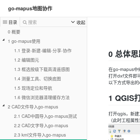
go-mapus地图协作
目录
搜索
收起
0 概要
1 go-mapus使用
1.1 登录-新建-编辑-分享-协作
0 总体思
1.2 编辑图元
1.3 框选按级下载高清遥感图
在go-mapus
打开dxf文件即
1.4 测量工具、切换底图
以下方式导出的
1.5 现场定位和导航
1 QGIS
1.6 微信浏览器清理缓存方法
2 CAD文件导入go-mapus
打开qgis，新建
2.1 CAD中圆导入go-mapus测试
（此时工程属性
2.2 CAD文字导入go-mapus
2.3 kml文件导入go-mapus