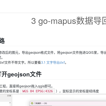
3 go-mapus数据
路
中修改后的图元，导出geojson格式文件，将geojson文件拖进QGIS里，导
可。
dxf文件不带文字。所以要看
3.1 文字导出dxf
。
打开geojson文件
工程，直接将geojson拖入qgis即可。
里的坐标系是
），鼠标显示的坐标是经纬度
WGS 84 EPSG:4326