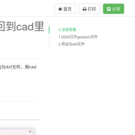
首页
打印
分享
导回到cad里
0 总体思路
1 QGIS打开geojson文件
2 导出为dxf文件
出为dxf文件，用cad