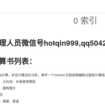
0 索引
人员微信号hotqin999,qq5042
算书列表：
结构计算，补充计算对比分析，单开一个mindoc文档说明编制过程和计算
、土石坝、水闸波浪爬高
、盾构管片
列
：明渠、管道