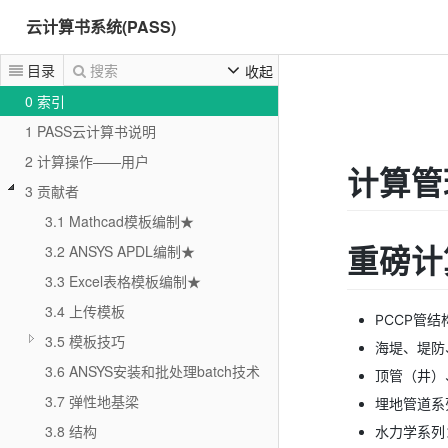
云计算书系统(PASS)
目录
搜索
收起
0 索引
1 PASS云计算书说明
2 计算操作——用户
计算管理
3 贡献者
3.1 Mathcad模板编制★
重磅计
3.2 ANSYS APDL编制★
3.3 Excel表格模板编制★
3.4 上传模板
PCCP管
3.5 模板技巧
海堤、堤防
3.6 ANSYS安装和批处理batch技术
顶管（井）
3.7 弹性地基梁
埋地管道系
3.8 结构
水力学系列