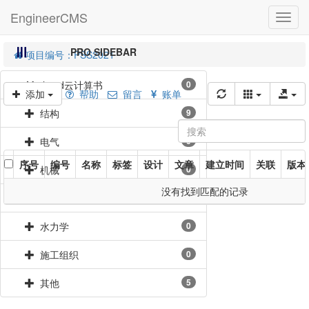
EngineerCMS
3xxx
PRO SIDEBAR
项目编号：PSS2021
Mathcad云计算书
0
添加
帮助
留言
账单
结构
9
电气
0
序号
编号
名称
标签
设计
文章
建立时间
关联
版本
机械
0
没有找到匹配的记录
岩土
0
水力学
0
施工组织
0
其他
5