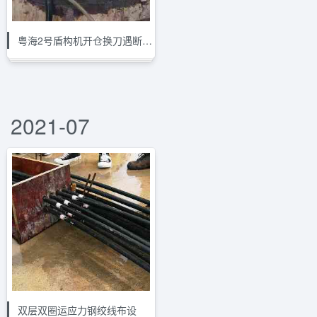
粤海2号盾构机开仓换刀遇断层破碎带
2021-07
双层双圈运应力钢绞线布设