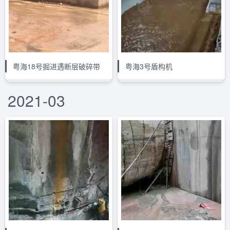
粤海18号掘进遇断层破碎带
粤海3号盾构机
2021-03