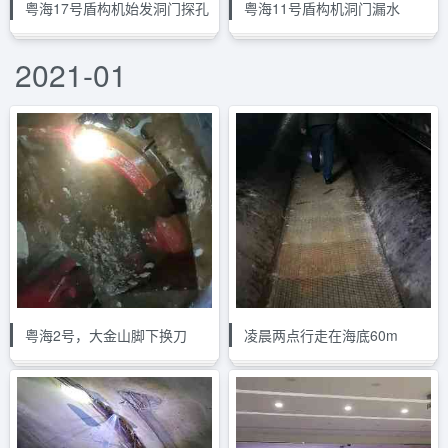
粤海17号盾构机始发洞门探孔
粤海11号盾构机洞门漏水
2021-01
粤海2号，大金山脚下换刀
凌晨两点行走在海底60m