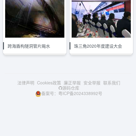
跨海盾构隧洞管片飚水
珠三角2020年度建设大会
法律声明
Cookies政策
廉正举报
安全举报
联系我们
源码仓库
备案号：粤ICP备2024338992号