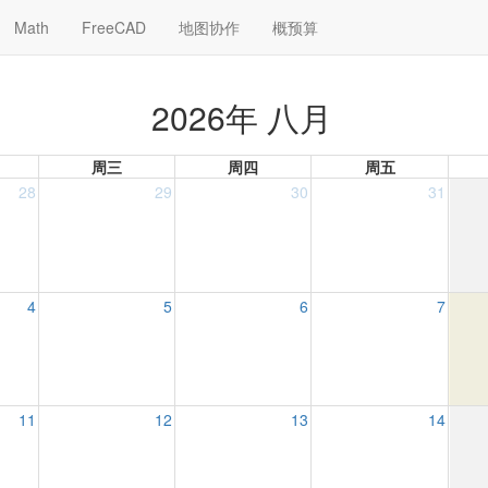
Math
FreeCAD
地图协作
概预算
2026年 八月
周三
周四
周五
28
29
30
31
4
5
6
7
11
12
13
14