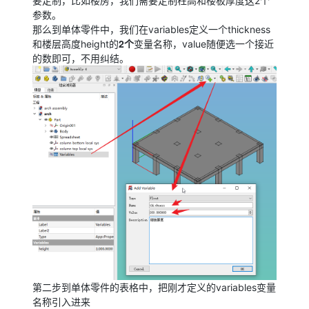
要定制，比如楼房，我们需要定制柱高和楼板厚度这2个
参数。
那么到单体零件中，我们在variables定义一个thickness
2个
和楼层高度height的
变量名称，value随便选一个接近
的数即可，不用纠结。
第二步到单体零件的表格中，把刚才定义的variables变量
名称引入进来