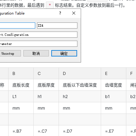
4行里的数据，最后遇到
标志结束。自定义参数放到最后一行。
*
B
C
D
E
F
称
底板长度
底板厚度
底板以下齿墙深度
齿墙宽度
闸
L1
h1
h2
b1
b2
mm
mm
mm
mm
m
=.B7
=.C7
=.D7
=.E7
=.