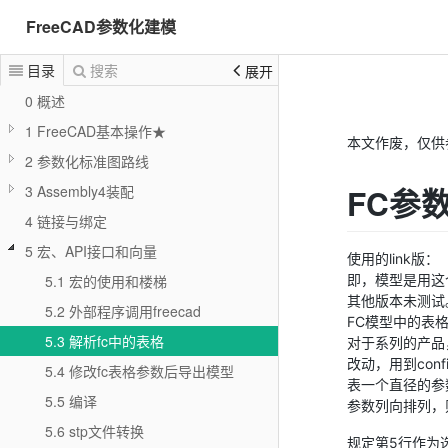
FreeCAD参数化建模
目录
搜索
展开
0 概述
1 FreeCAD基本操作★
本文作废，仅供
2 参数化标准图路线
FC参
3 Assembly4装配
4 链接与绑定
5 宏、API接口和向量
使用的link版：
即，模型是用这
5.1 宏的使用和楼梯
其他版本未测试
5.2 外部程序调用freecad
FC模型中的表
5.3 解析fc中的表格
对于系列的产品
改动，用到con
5.4 修改fc表格参数后导出模型
表一个直径的参数。
5.5 编译
参数列向排列，则显
5.6 stp文件转换
规定第5行作为选定