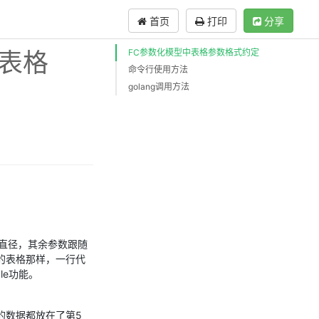
首页
打印
分享
的表格
FC参数化模型中表格参数格式约定
命令行使用方法
golang调用方法
直径，其余参数跟随
准中的表格那样，一行代
le功能。
的数据都放在了第5