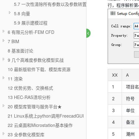
5.7 一次性清除所有参数以及参数转置
行，程序解析第
5.8 向量
5.9 展示建模过程
6 有限元分析-FEM CFD
7 BIM
8 基准面讨论
9 几个高难度参数化模型实战
10 最新版软件下载、模型库资源
XX
A
11 渲染
1
项目名
12 优势劣势、交换格式
13 HEC-RAS溃坝分析
2
符号
20 模型库管理与服务平台★
3
单位
21 Linux系统上python调用FreecadGUI
4
备注
22 云桌面和Microstation基本操作
5
潮州
23 全参数化模型库