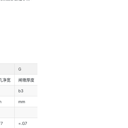
G
H
I
J
孔净宽
闸墩厚度
闸墩上游收缩距离
闸墩下游收缩距离
上
b3
l2
l3
l4
m
mm
mm
mm
m
F7
=.G7
=.H7
=.I7
=.J