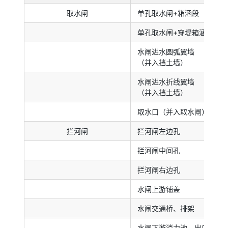
取水闸
单孔取水闸+箱涵段
单孔取水闸+穿堤箱涵段
水闸进水圆弧翼墙
（并入挡土墙）
水闸进水折线翼墙
（并入挡土墙）
取水口（并入取水闸）
拦河闸
拦河闸左边孔
拦河闸中间孔
拦河闸右边孔
水闸上游铺盖
水闸交通桥、排架
水闸下游消力池、出口护底