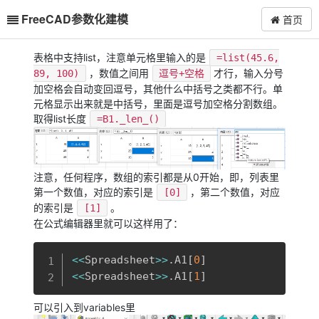
FreeCAD参数化建模
首页
表格中支持list，注意单元格里输入的是
=list(45.6,
，数值之间用
才行，输入分号
89, 100)
逗号+空格
加空格会自动变回逗号，其他什么中括号之类都不行。单
元格显示出来就是中括号，里面是逗号加空格分割数组。
取得list长度
=B1._len_()
注意，任何程序，数组的索引都是从0开始，即，列表里
第一个数值，对应的索引是
，第二个数值，对应
[0]
的索引是
。
[1]
在公式编辑器里就可以这样用了：
复制
<<
Spreadsheet
>>
.A1
[
0
]
<<
Spreadsheet
>>
.A1
[
1
]
可以引入到variables里