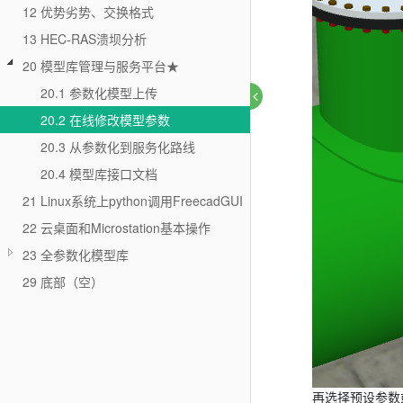
12 优势劣势、交换格式
13 HEC-RAS溃坝分析
20 模型库管理与服务平台★
20.1 参数化模型上传
20.2 在线修改模型参数
20.3 从参数化到服务化路线
20.4 模型库接口文档
21 Linux系统上python调用FreecadGUI
22 云桌面和Microstation基本操作
23 全参数化模型库
29 底部（空）
再选择预设参数