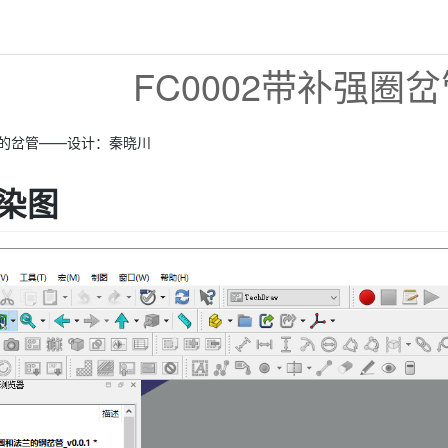
FC0002带补强圈岔管
的岔管——设计：秦晓川
染图