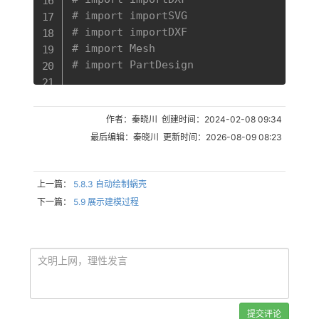
# import importSVG
# import importDXF
# import Mesh
# import PartDesign
# 显示FreeCAD界面
# FreeCADGui.showMainWindow()
作者：秦晓川 创建时间：2024-02-08 09:34
# doc = FreeCAD.activeDocument()
最后编辑：秦晓川 更新时间：2026-08-09 08:23
def
import_fcstd
(
inputfile
,
 outputfile
    doc 
=
 FreeCAD
.
open
(
inputfile
)
# Part.show()
上一篇：
5.8.3 自动绘制蜗壳
    FreeCAD
.
ActiveDocument
.
recompute
(
)
下一篇：
5.9 展示建模过程
# 另存为
# FreeCAD.ActiveDocument.saveAs("D
    __objs__ 
=
[
]
    objects 
=
 doc
.
Objects

for
 ob 
in
 objects
:
# print(ob.Name+','+ob.TypeId)
提交评论