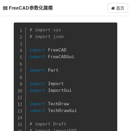
FreeCAD参数化建模
首页
复制
# import sys
# import json
import
import
 FreeCADGui

import
 Part

import
import
 ImportGui

import
import
 TechDrawGui

# import Draft
# import importDXF