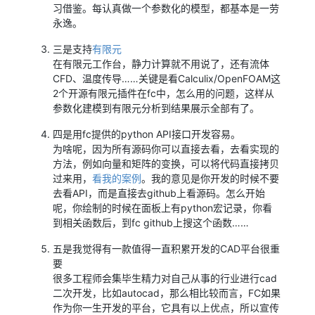
习借鉴。每认真做一个参数化的模型，都基本是一劳
永逸。
三是支持
有限元
在有限元工作台，静力计算就不用说了，还有流体
CFD、温度传导……关键是看Calculix/OpenFOAM这
2个开源有限元插件在fc中，怎么用的问题，这样从
参数化建模到有限元分析到结果展示全部有了。
四是用fc提供的python API接口开发容易。
为啥呢，因为所有源码你可以直接去看，去看实现的
方法，例如向量和矩阵的变换，可以将代码直接拷贝
过来用，
看我的案例
。我的意见是你开发的时候不要
去看API，而是直接去github上看源码。怎么开始
呢，你绘制的时候在面板上有python宏记录，你看
到相关函数后，到fc github上搜这个函数……
五是我觉得有一款值得一直积累开发的CAD平台很重
要
很多工程师会集毕生精力对自己从事的行业进行cad
二次开发，比如autocad，那么相比较而言，FC如果
作为你一生开发的平台，它具有以上优点，所以宣传