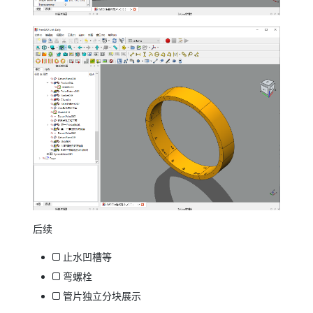
后续
止水凹槽等
弯螺栓
管片独立分块展示