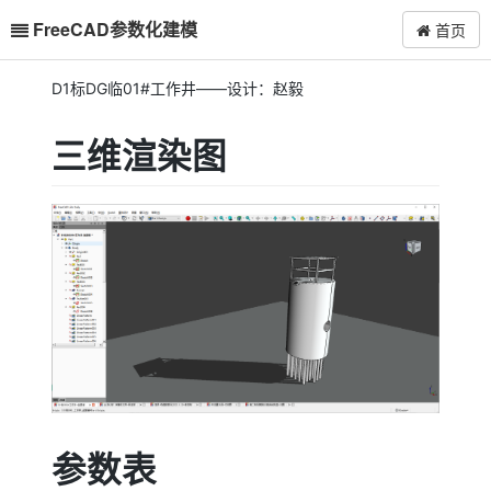
FreeCAD参数化建模
首页
D1标DG临01#工作井——设计：赵毅
三维渲染图
参数表